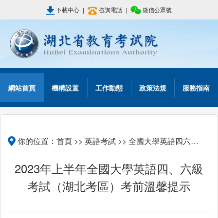
下載中心
|
咨詢電話
|
微信公眾號
網站首頁
機構設置
工作動態
政策法規
服務指南
你的位置：
首頁
>>
英語考試
>>
全國大學英語四六級考試
2023年上半年全國大學英語四、六級
考試（湖北考區）考前溫馨提示